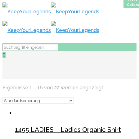
Colors
Colors
Colors
Colors
Colors
Colors
Colors
Colors
Colors
Colors
Colors
Colors
Colors
Colors
Colors
Colors
0
Ergebnisse 1 – 16 von 22 werden angezeigt
1455 LADIES – Ladies Organic Shirt