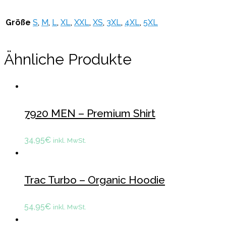
Größe
S
,
M
,
L
,
XL
,
XXL
,
XS
,
3XL
,
4XL
,
5XL
Ähnliche Produkte
7920 MEN – Premium Shirt
34,95
€
inkl. MwSt.
Trac Turbo – Organic Hoodie
54,95
€
inkl. MwSt.