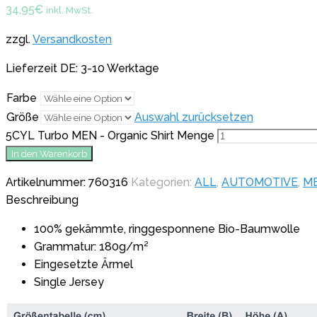
34,95
€
inkl. MwSt.
zzgl.
Versandkosten
Lieferzeit DE: 3-10 Werktage
Farbe
Größe
Auswahl zurücksetzen
5CYL Turbo MEN - Organic Shirt Menge
In den Warenkorb
Artikelnummer:
760316
Kategorien:
ALL
,
AUTOMOTIVE
,
M
Beschreibung
100% gekämmte, ringgesponnene Bio-Baumwolle
Grammatur: 180g/m²
Eingesetzte Ärmel
Single Jersey