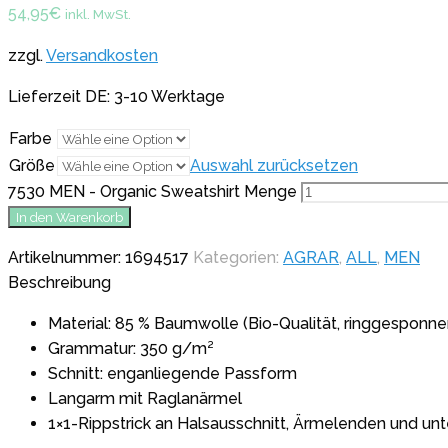
54,95
€
inkl. MwSt.
zzgl.
Versandkosten
Lieferzeit DE: 3-10 Werktage
Farbe
Größe
Auswahl zurücksetzen
7530 MEN - Organic Sweatshirt Menge
In den Warenkorb
Artikelnummer:
1694517
Kategorien:
AGRAR
,
ALL
,
MEN
Beschreibung
Material: 85 % Baumwolle (Bio-Qualität, ringgesponne
Grammatur: 350 g/m²
Schnitt: enganliegende Passform
Langarm mit Raglanärmel
1×1-Rippstrick an Halsausschnitt, Ärmelenden und u